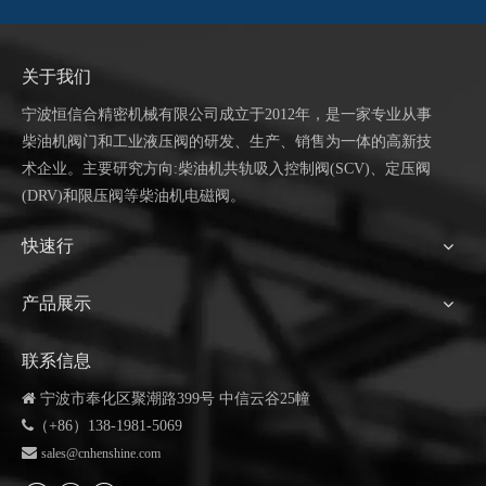
关于我们
宁波恒信合
精密机械有限公司成立于
2012年，是一家专业从事
柴油机阀门和工业液压阀的研发、生产、销售为一体的高新技
术企业。主要研究方向:柴油机共轨吸入控制阀(SCV)、定压阀
(DRV)和限压阀等柴油机电磁阀。
快速行
产品展示
联系信息

宁波市奉化区聚潮路399号 中信云谷25幢

（+86）138-1981-5069

sales@cnhenshine.com