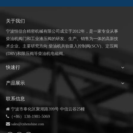
关于我们
宁波恒信合
精密机械有限公司成立于
2012年，是一家专业从事
柴油机阀门和工业液压阀的研发、生产、销售为一体的高新技
术企业。主要研究方向:柴油机共轨吸入控制阀(SCV)、定压阀
(DRV)和限压阀等柴油机电磁阀。
快速行
产品展示
联系信息

宁波市奉化区聚潮路399号 中信云谷25幢

（+86）138-1981-5069

sales@cnhenshine.com