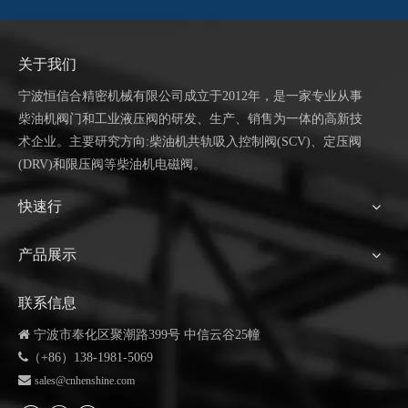
关于我们
宁波恒信合
精密机械有限公司成立于
2012年，是一家专业从事
柴油机阀门和工业液压阀的研发、生产、销售为一体的高新技
术企业。主要研究方向:柴油机共轨吸入控制阀(SCV)、定压阀
(DRV)和限压阀等柴油机电磁阀。
快速行
产品展示
联系信息

宁波市奉化区聚潮路399号 中信云谷25幢

（+86）138-1981-5069

sales@cnhenshine.com