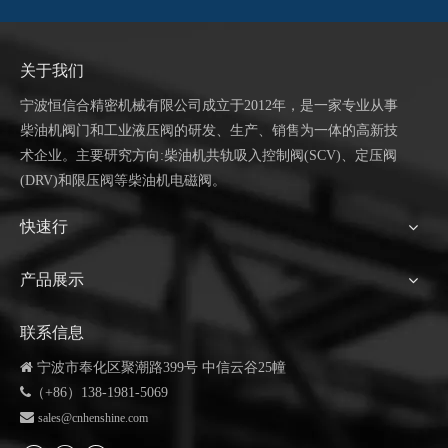
关于我们
宁波恒信合
精密机械有限公司成立于
2012年，是一家专业从事
柴油机阀门和工业液压阀的研发、生产、销售为一体的高新技
术企业。主要研究方向:柴油机共轨吸入控制阀(SCV)、定压阀
(DRV)和限压阀等柴油机电磁阀。
快速行
产品展示
联系信息

宁波市奉化区聚潮路399号 中信云谷25幢

（+86）138-1981-5069

sales@cnhenshine.com